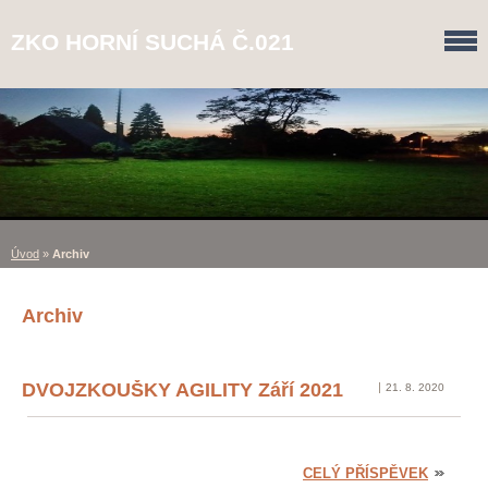
ZKO HORNÍ SUCHÁ Č.021
Úvod
»
Archiv
Archiv
DVOJZKOUŠKY AGILITY Září 2021
21. 8. 2020
CELÝ PŘÍSPĚVEK