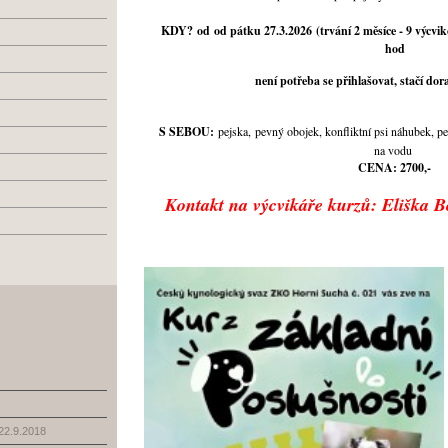
KDY?
od
od pátku 27.3.2026 (trvání 2 měsíce - 9 výcvi
hod
není potřeba se přihlašovat, stačí dora
S SEBOU:
pejska, pevný obojek, konfliktní psi náhubek, 
na vodu
CENA: 2700,-
Kontakt na výcvikáře kurzů: Eliška 
2.9.2018