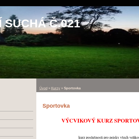
 SUCHÁ Č.021
Úvod
»
Kurzy
»
Sportovka
Sportovka
VÝCVIKOVÝ KURZ SPORTO
kurz poslušnosti pro pejsky všech velik