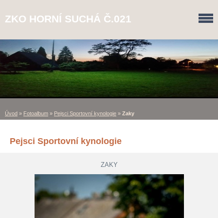
ZKO HORNÍ SUCHÁ Č.021
Úvod
»
Fotoalbum
»
Pejsci Sportovní kynologie
»
Zaky
Pejsci Sportovní kynologie
ZAKY